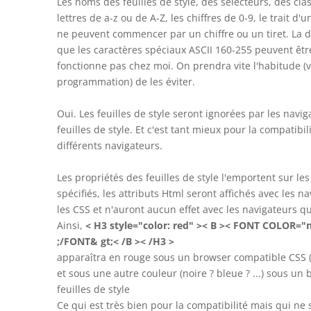
Les noms des feuilles de style, des sélecteurs, des cla
lettres de a-z ou de A-Z, les chiffres de 0-9, le trait d'
ne peuvent commencer par un chiffre ou un tiret. La d
que les caractères spéciaux ASCII 160-255 peuvent être
fonctionne pas chez moi. On prendra vite l'habitude (v
programmation) de les éviter.
Oui. Les feuilles de style seront ignorées par les navi
feuilles de style. Et c'est tant mieux pour la compatibil
différents navigateurs.
Les propriétés des feuilles de style l'emportent sur les
spécifiés, les attributs Html seront affichés avec les 
les CSS et n'auront aucun effet avec les navigateurs qui
Ainsi,
< H3 style="color: red" >< B >< FONT COLOR="n
;/FONT& gt;< /B >< /H3 >
apparaîtra en rouge sous un browser compatible CSS (
et sous une autre couleur (noire ? bleue ? ...) sous un
feuilles de style
Ce qui est très bien pour la compatibilité mais qui ne s