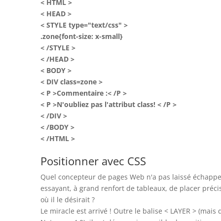
< HTML >
< HEAD >
< STYLE type="text/css" >
.zone{font-size: x-small}
< /STYLE >
< /HEAD >
< BODY >
< DIV class=zone >
< P >Commentaire :< /P >
< P >N'oubliez pas l'attribut class! < /P >
< /DIV >
< /BODY >
< /HTML >
Positionner avec CSS
Quel concepteur de pages Web n'a pas laissé échappe
essayant, à grand renfort de tableaux, de placer préc
où il le désirait ?
Le miracle est arrivé ! Outre le balise < LAYER > (mais