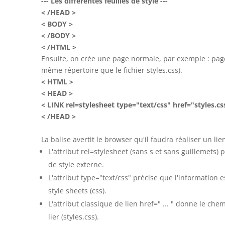
--- Les différentes feuilles de style ---
< /HEAD >
< BODY >
< /BODY >
< /HTML >
Ensuite, on crée une page normale, par exemple : pag
même répertoire que le fichier styles.css).
< HTML >
< HEAD >
< LINK rel=stylesheet type="text/css" href="styles.cs
< /HEAD >
La balise
avertit le browser qu'il faudra réaliser un lie
L'attribut rel=stylesheet (sans s et sans guillemets) p
de style externe.
L'attribut type="text/css" précise que l'information 
style sheets (css).
L'attribut classique de lien href=" ... " donne le che
lier (styles.css).