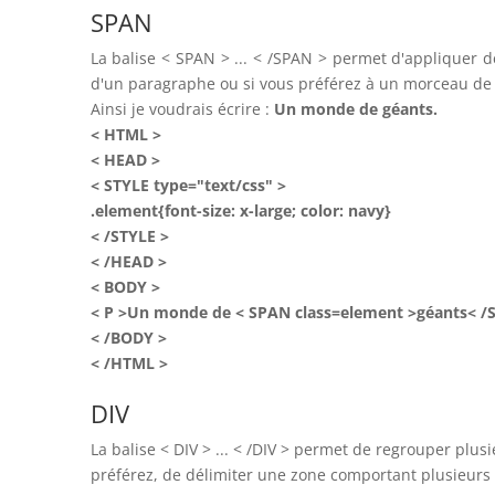
SPAN
La balise < SPAN > ... < /SPAN > permet d'appliquer d
d'un paragraphe ou si vous préférez à un morceau de
Ainsi je voudrais écrire :
Un monde de
géants
.
< HTML >
< HEAD >
< STYLE type="text/css" >
.element{font-size: x-large; color: navy}
< /STYLE >
< /HEAD >
< BODY >
< P >Un monde de < SPAN class=element >géants< /S
< /BODY >
< /HTML >
DIV
La balise < DIV > ... < /DIV > permet de regrouper plu
préférez, de délimiter une zone comportant plusieurs