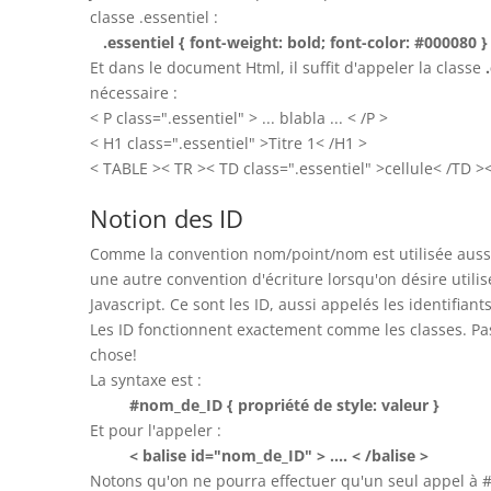
classe .essentiel :
.essentiel { font-weight: bold; font-color: #000080 }
Et dans le document Html, il suffit d'appeler la classe
nécessaire :
< P class=".essentiel" > ... blabla ... < /P >
< H1 class=".essentiel" >Titre 1< /H1 >
< TABLE >< TR >< TD class=".essentiel" >cellule< /TD >
Notion des ID
Comme la convention nom/point/nom est utilisée aussi e
une autre convention d'écriture lorsqu'on désire utilise
Javascript. Ce sont les ID, aussi appelés les identifiants
Les ID fonctionnent exactement comme les classes. Pa
chose!
La syntaxe est :
#nom_de_ID { propriété de style: valeur }
Et pour l'appeler :
< balise id="nom_de_ID" > .... < /balise >
Notons qu'on ne pourra effectuer qu'un seul appel à 