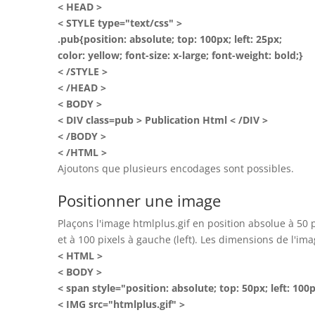
< HEAD >
< STYLE type="text/css" >
.pub{position: absolute; top: 100px; left: 25px;
color: yellow; font-size: x-large; font-weight: bold;}
< /STYLE >
< /HEAD >
< BODY >
< DIV class=pub > Publication Html < /DIV >
< /BODY >
< /HTML >
Ajoutons que plusieurs encodages sont possibles.
Positionner une image
Plaçons l'image htmlplus.gif en position absolue à 50 p
et à 100 pixels à gauche (left). Les dimensions de l'im
< HTML >
< BODY >
< span style="position: absolute; top: 50px; left: 100
< IMG src="htmlplus.gif" >