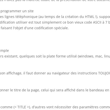
r programmer un site
les lignes téléphonique (au temps de la création du HTML !), support
ification utiliser est tout simplement ce bon vieux code ASCII à 7 bi
faisant l'objet d'une codification spéciale.
simple
s existant, quelques soit la plate forme utilisé (windows, mac, linux
son affichage, il faut donner au navigateur des instructions TOUJ
nner le titre de la page, celui qui sera affiché dans le bandeau en
s comme (< TITLE >), d'autres vont nécessiter des paramètres co