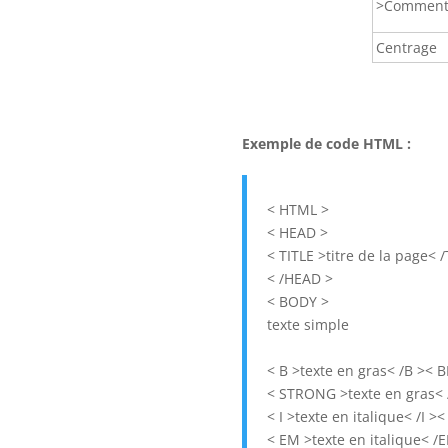
>Comment
Centrage
Exemple de code HTML :
< HTML >
< HEAD >
< TITLE >titre de la page< /
< /HEAD >
< BODY >
texte simple
< B >texte en gras< /B >< B
< STRONG >texte en gras<
< I >texte en italique< /I ><
< EM >texte en italique< /