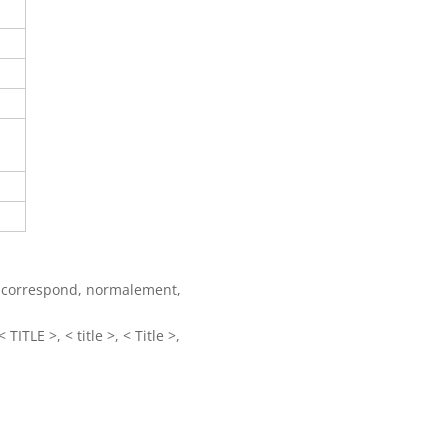
l correspond, normalement,
ITLE >, < title >, < Title >,