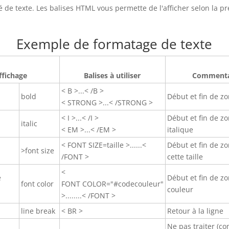
 de texte. Les balises HTML vous permette de l'afficher selon la pr
Exemple de formatage de texte
ffichage
Balises à utiliser
Commenta
< B >...< /B >
bold
Début et fin de z
< STRONG >...< /STRONG >
< I >...< /I >
Début et fin de z
italic
< EM >...< /EM >
italique
< FONT SIZE=taille >......<
Début et fin de z
>font size
/FONT >
cette taille
<
e
Début et fin de z
font color
FONT COLOR="#codecouleur"
couleur
>........< /FONT >
line break
< BR >
Retour à la ligne
Ne pas traiter (c