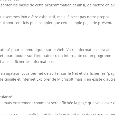
senter les bases de cette programmation et ainsi, de mettre en ava
s sommes loin d'être exhaustif, mais là n'est pas notre propos.
es qui sont cent fois plus complet que cette simple page de présentat
utilisé pour communiquer sur le Web. Votre information sera ainsi
net pour aboutir sur l'ordinateur d'un internaute ou un programme
 ainsi afficher les informations.
n navigateur, vous permet de surfer sur le Net et d'afficher les "pag
 Google et Internet Explorer de Microsoft mais il en existe d'autre
ularité.
z jamais exactement comment sera affichée la page que vous avez c
.
ous n'avez pas la maîtrise totale de la présentation de votre docume