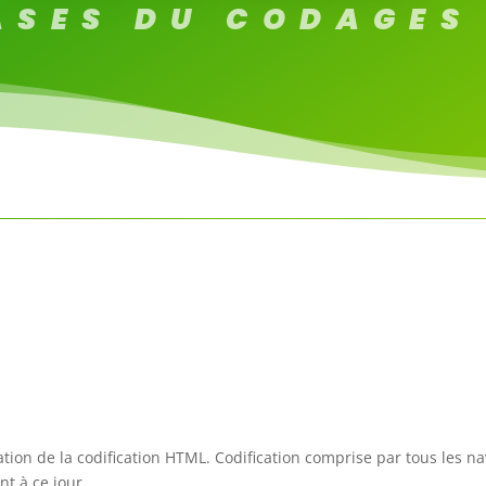
ASES DU CODAGES
ation de la codification HTML. Codification comprise par tous les n
t à ce jour.