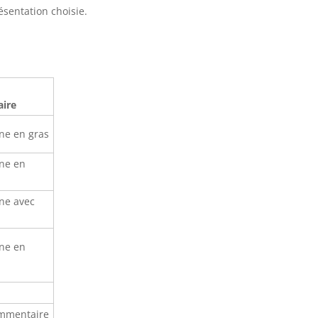
ésentation choisie.
ire
one en gras
one en
one avec
one en
ommentaire