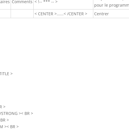
aires
Comments
< !-- *** -- >
pour le programm
< CENTER >......< /CENTER >
Centrer
TITLE >
R >
 /STRONG >< BR >
 BR >
EM >< BR >