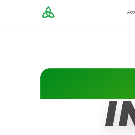
Acc
I