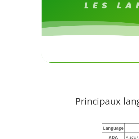
LES L
Principaux lan
Language
ADA
Augus