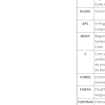
(Lady 
ALGOL
ALGOr
APL
A Pro
Langu
BASIC
Beginn
Symbol
Code
C
C'est 
améli
de pr
de Bel
COBOL
COmmo
Orien
FORTH
FOuRT
langu
FORTRAN
FORmu