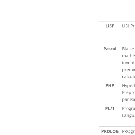
LISP
LISt P
Pascal
Blaise
mathé
invent
premi
calcul
PHP
Hyper
Prepr
par R
PL/1
Progr
Langu
PROLOG
PROgr