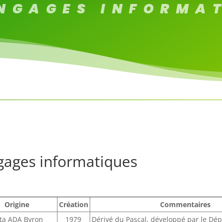
ANGAGES INFORMA
gages informatiques
Origine
Création
Commentaires
ta ADA Byron
1979
Dérivé du Pascal, développé par le Dé