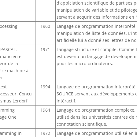
d'applciation scientifique de part ses p
manipulation de variable et de pilotage
servant à acqurir des informations en 
rocessing
1960
Langage de programmation interprété 
manipulation de liste de données. L'int
artificielle lui a donné ses lettres de n
 PASCAL,
1971
Langage structuré et compilé. Comme le
maticien et
est devenu un langage de développem
eur de la
pour les micro-ordinateurs.
ère machine à
er
text
1994
Langage de programmation interprété
ocesseur. Conçu
SOURCE servant aux développements de
asmus Lerdorf
intéractif.
amming
1964
Langage de programmation complexe. I
age One
utilisé dans les universités centres de
connotation scientifique.
amming in
1972
Langage de programmation utilisé en i