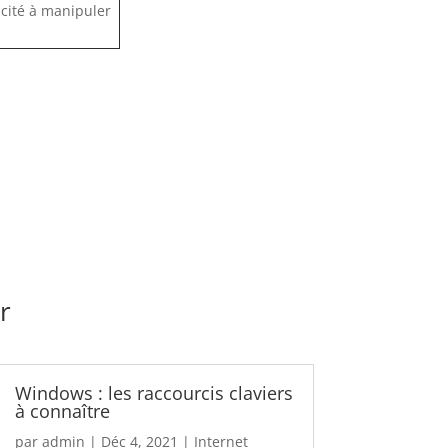
pacité à manipuler
r
Windows : les raccourcis claviers
à connaître
par
admin
|
Déc 4, 2021
|
Internet