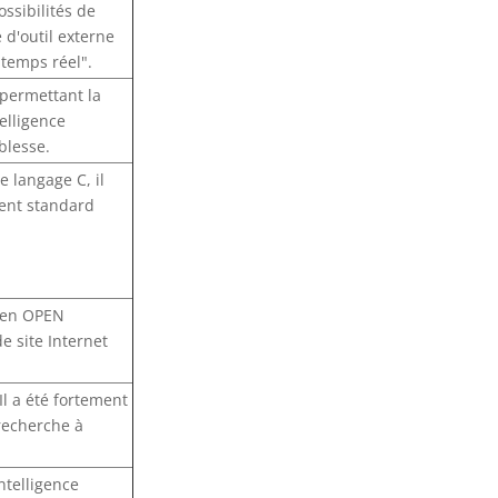
ossibilités de
 d'outil externe
"temps réel".
permettant la
elligence
oblesse.
 langage C, il
ent standard
 en OPEN
 site Internet
l a été fortement
 recherche à
ntelligence