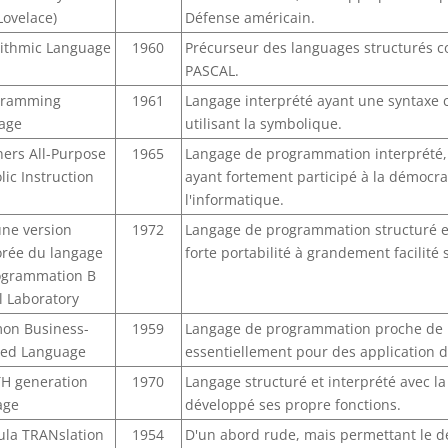
Lovelace)
Défense américain.
ithmic Language
1960
Précurseur des languages structurés c
PASCAL.
gramming
1961
Langage interprété ayant une syntaxe c
age
utilisant la symbolique.
ers All-Purpose
1965
Langage de programmation interprété,
ic Instruction
ayant fortement participé à la démocra
l'informatique.
une version
1972
Langage de programmation structuré e
orée du langage
forte portabilité à grandement facilité s
ogrammation B
l Laboratory
n Business-
1959
Langage de programmation proche de l
ted Language
essentiellement pour des application d
H generation
1970
Langage structuré et interprété avec la 
age
développé ses propre fonctions.
la TRANslation
1954
D'un abord rude, mais permettant le 